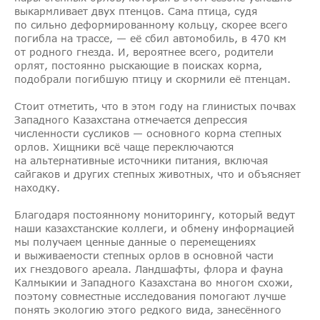
выкармливает двух птенцов. Сама птица, судя
по сильно деформированному кольцу, скорее всего
погибла на трассе, — её сбил автомобиль, в 470 км
от родного гнезда. И, вероятнее всего, родители
орлят, постоянно рыскающие в поисках корма,
подобрали погибшую птицу и скормили её птенцам.
Стоит отметить, что в этом году на глинистых почвах
Западного Казахстана отмечается депрессия
численности сусликов — основного корма степных
орлов. Хищники всё чаще переключаются
на альтернативные источники питания, включая
сайгаков и других степных животных, что и объясняет
находку.
Благодаря постоянному мониторингу, который ведут
наши казахстанские коллеги, и обмену информацией
мы получаем ценные данные о перемещениях
и выживаемости степных орлов в основной части
их гнездового ареала. Ландшафты, флора и фауна
Калмыкии и Западного Казахстана во многом схожи,
поэтому совместные исследования помогают лучше
понять экологию этого редкого вида, занесённого