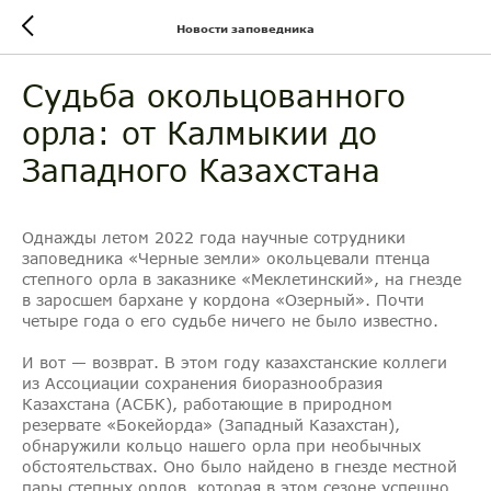
Новости заповедника
Судьба окольцованного
орла: от Калмыкии до
Западного Казахстана
Однажды летом 2022 года научные сотрудники
заповедника «Черные земли» окольцевали птенца
степного орла в заказнике «Меклетинский», на гнезде
в заросшем бархане у кордона «Озерный». Почти
четыре года о его судьбе ничего не было известно.
И вот — возврат. В этом году казахстанские коллеги
из Ассоциации сохранения биоразнообразия
Казахстана (АСБК), работающие в природном
резервате «Бокейорда» (Западный Казахстан),
обнаружили кольцо нашего орла при необычных
обстоятельствах. Оно было найдено в гнезде местной
пары степных орлов, которая в этом сезоне успешно