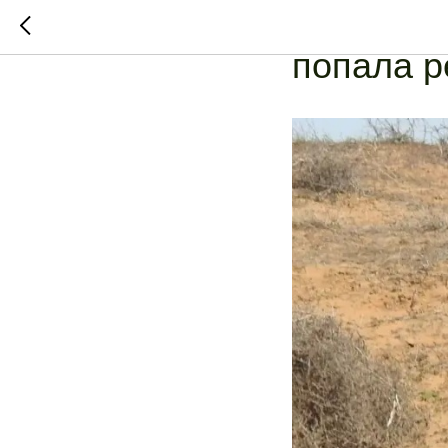
В запове
попала р