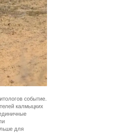
итологов событие.
ателей калмыцких
 единичные
ли
ольше для