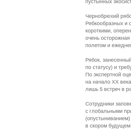
пустынных экосис
Чернобрюхий рябок
Рябкообразных и 
короткими, опере
очень осторожная
полетом и ежедне
Рябок, занесенный
по статусу) и тре
По экспертной оц
на начало XX века
лишь 5 встреч в р
Сотрудники запове
с глобальными пр
(опустыниванием)
в скором будущем