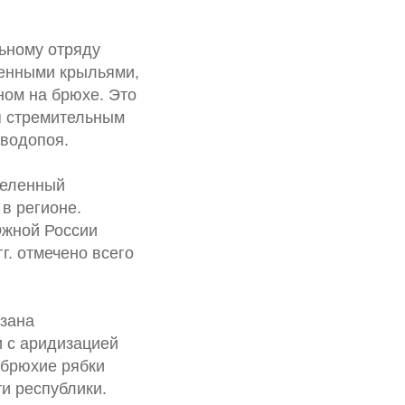
льному отряду
ренными крыльями,
ном на брюхе. Это
я стремительным
 водопоя.
деленный
в регионе.
Южной России
г. отмечено всего
язана
и с аридизацией
обрюхие рябки
и республики.