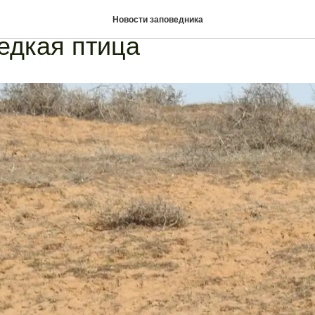
днике «Черные земли» в о
Новости заповедника
едкая птица