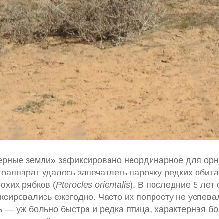
ерные земли» зафиксировано неординарное для орн
тоаппарат удалось запечатлеть парочку редких обит
юхих рябков (
Pterocles orientalis
). В последние 5 лет
ксировались ежегодно. Часто их попросту не успева
 — уж больно быстра и редка птица, характерная б