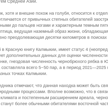
тем Средней Азии.
, хотя и внешне похож на голубя, относится к отде
отличается от привычных степных обитателей заост
нными до пальцев ногами и характерным темным пят
 птица, ведущая наземный образ жизни, обладающа
вно преодолевающая десятки километров в поисках
 в Красную книгу Калмыкии, имеет статус 4 (неопре
бует дополнительных данных для оценки численности 
енке, гнездовая численность чернобрюхого рябка в 
 составляла всего 5−50 пар, а в период 2021—2025 г
азных точках Калмыкии.
дника отмечают, что данная находка может быть св
иродными процессами. Вполне возможно, что в связ
 климата и постепенным расширением ареала, черн
 станут более обычными обитателями восточной част