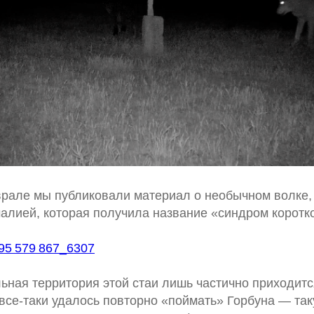
але мы публиковали материал о необычном волке, 
алией, которая получила название «синдром коротк
l-95 579 867_6307
ьная территория этой стаи лишь частично приходит
все-таки удалось повторно «поймать» Горбуна — так