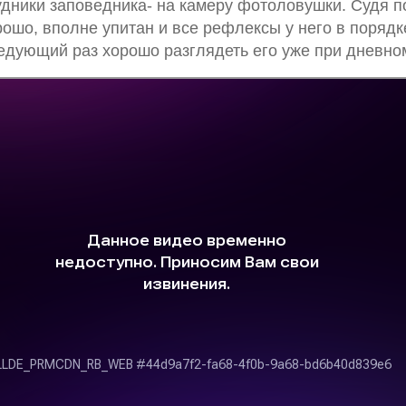
удники заповедника- на камеру фотоловушки. Судя п
рошо, вполне упитан и все рефлексы у него в порядк
едующий раз хорошо разглядеть его уже при дневном