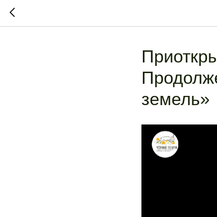
Приоткр
Продолже
земель»