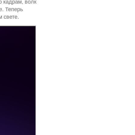
о кадрам, волк
е. Теперь
 свете.