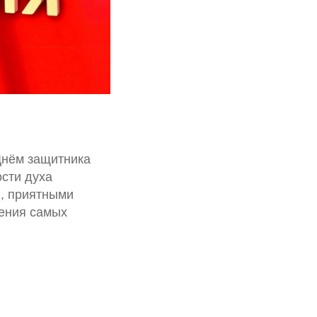
Днём защитника
ости духа
ю, приятными
нения самых