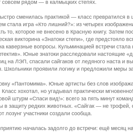
 совсем рядом — в калмыцких степях.
быстро сменилась практикой — класс превратился в 
м стала игра «Кто лишний?»: из четырех изображен
ь то, которое не внесено в Красную книгу. Затем п
ская викторина «Знатоки степи», где предстояло в
на каверзные вопросы. Кульминацией встречи стала
етектив». Юные знатоки расследовали настоящие «д
иц на ЛЭП, спасали сайгаков от ледяного наста и вы
. Школьники проявили логику и предложили меры з
овку «Пантомима». Юные артисты без слов изобража
 Класс хохотал, но угадывал практически мгновенн
овой штурм «Спаси вид!»: всего за пять минут кома
ы в защиту редких животных. «Сайгак — не трофей,
т лозунг участники создали сообща.
приятию началась задолго до встречи: ещё месяц на