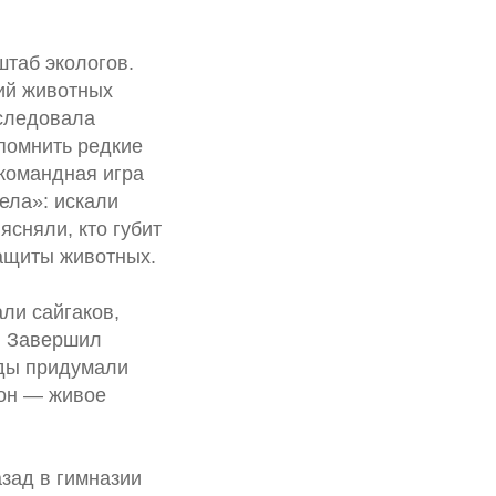
штаб экологов.
ий животных
оследовала
спомнить редкие
 командная игра
ела»: искали
ясняли, кто губит
ащиты животных.
ли сайгаков,
о! Завершил
нды придумали
 он — живое
зад в гимназии