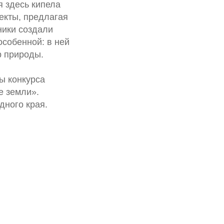
я здесь кипела
екты, предлагая
ники создали
особенной: в ней
р природы.
ы конкурса
е земли».
дного края.