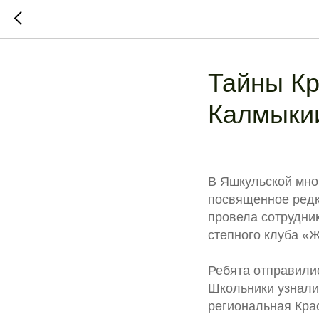
Тайны Кр
Калмыки
В Яшкульской мно
посвященное редк
провела сотрудни
степного клуба «
Ребята отправилис
Школьники узнали,
региональная Кра