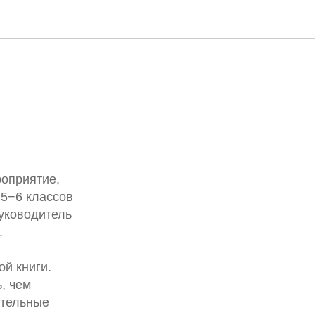
оприятие,
 5−6 классов
уководитель
.
й книги.
, чем
ительные