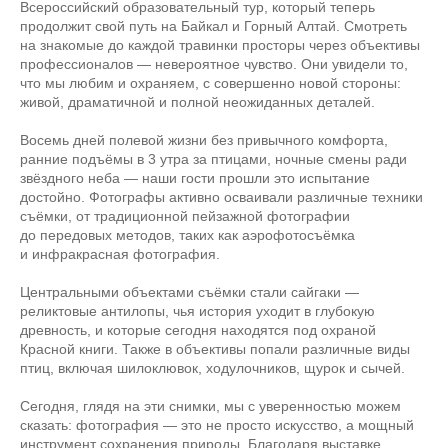
Всероссийский образовательный тур, который теперь
продолжит свой путь на Байкал и Горный Алтай. Смотреть
на знакомые до каждой травинки просторы через объективы
профессионалов — невероятное чувство. Они увидели то,
что мы любим и охраняем, с совершенно новой стороны:
живой, драматичной и полной неожиданных деталей.
Восемь дней полевой жизни без привычного комфорта,
ранние подъёмы в 3 утра за птицами, ночные смены ради
звёздного неба — наши гости прошли это испытание
достойно. Фотографы активно осваивали различные техники
съёмки, от традиционной пейзажной фотографии
до передовых методов, таких как аэрофотосъёмка
и инфракрасная фотография.
Центральными объектами съёмки стали сайгаки —
реликтовые антилопы, чья история уходит в глубокую
древность, и которые сегодня находятся под охраной
Красной книги. Также в объективы попали различные виды
птиц, включая шилоклювок, ходулочников, щурок и сычей.
Сегодня, глядя на эти снимки, мы с уверенностью можем
сказать: фотография — это не просто искусство, а мощный
инструмент сохранения природы. Благодаря выставке