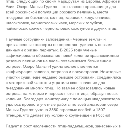
птиц, следующих по своим маршрутам из Европы, Африки и
Азии. Озеро Маныч-Гудило – это главное пристанище для
всей российской популяции розового пеликана, места
гнездования бакланов, колпиц, караваек, ходулочников,
шилоклювок, черноголовых чаек, морских голубков,
чайконосых крачек, черноголовых хохотунов и других птиц.
Научные сотрудники заповедника «Черные земли» и
приглашенные эксперты не перестают удивлять новыми
данными о жизни пернатых. В 2025 году ученые
зафиксировали образование новой колонии краснокнижных
розовых пеликанов на вновь появившемся безымянном
острове. Озеро Маныч-Гудило мелеет: меняется
конфигурация заливов, островов и полуостровов. Некоторые
участки суши, еще недавно бывшие островами, соединились
с материковой частью и утратили свое значение для
гнездования многих птиц. Но взамен образовались новые
острова, на которые и переселяются птицы, образуя новые
колонии. Благодаря мониторингу с помощью квадрокоптера
удалось провести учетные работы по всей акватории озера
Маныч-Гудило: учтено 3380 взрослых особей и 1807
птенцов, что делает эту колонию крупнейшей в России!
Радует и рост численности птиц-падальщиков, занесенных в