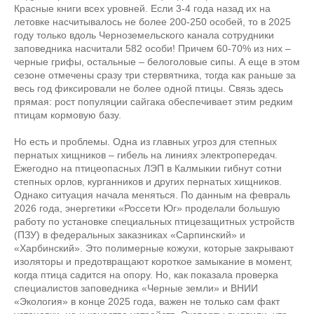
Красные книги всех уровней. Если 3-4 года назад их на
летовке насчитывалось не более 200-250 особей, то в 2025
году только вдоль Черноземельского канала сотрудники
заповедника насчитали 582 особи! Причем 60-70% из них –
черные грифы, остальные – белоголовые сипы. А еще в этом
сезоне отмечены сразу три стервятника, тогда как раньше за
весь год фиксировали не более одной птицы. Связь здесь
прямая: рост популяции сайгака обеспечивает этим редким
птицам кормовую базу.
Но есть и проблемы. Одна из главных угроз для степных
пернатых хищников – гибель на линиях электропередач.
Ежегодно на птицеопасных ЛЭП в Калмыкии гибнут сотни
степных орлов, курганников и других пернатых хищников.
Однако ситуация начала меняться. По данным на февраль
2026 года, энергетики «Россети Юг» проделали большую
работу по установке специальных птицезащитных устройств
(ПЗУ) в федеральных заказниках «Сарпинский» и
«Харбинский». Это полимерные кожухи, которые закрывают
изоляторы и предотвращают короткое замыкание в момент,
когда птица садится на опору. Но, как показала проверка
специалистов заповедника «Черные земли» и ВНИИ
«Экология» в конце 2025 года, важен не только сам факт