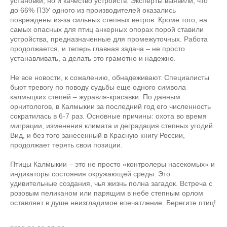
установки, но и качество устройств. Эксперты выявили, что
до 66% ПЗУ одного из производителей оказались
повреждены из-за сильных степных ветров. Кроме того, на
самых опасных для птиц анкерных опорах порой ставили
устройства, предназначенные для промежуточных. Работа
продолжается, и теперь главная задача – не просто
устанавливать, а делать это грамотно и надежно.
Не все новости, к сожалению, обнадеживают. Специалисты
бьют тревогу по поводу судьбы еще одного символа
калмыцких степей – журавля-красавки. По данным
орнитологов, в Калмыкии за последний год его численность
сократилась в 6-7 раз. Основные причины: охота во время
миграции, изменения климата и деградация степных угодий.
Вид, и без того занесенный в Красную книгу России,
продолжает терять свои позиции.
Птицы Калмыкии – это не просто «контролеры насекомых» и
индикаторы состояния окружающей среды. Это
удивительные создания, чья жизнь полна загадок. Встреча с
розовым пеликаном или парящим в небе степным орлом
оставляет в душе неизгладимое впечатление. Берегите птиц!