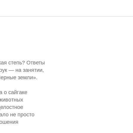
кая степь? Ответы
рук — на занятии,
Черные земли».
 о сайгаке
 животных
целостное
ало не просто
ношения