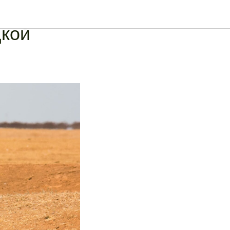
редкость:
цкой