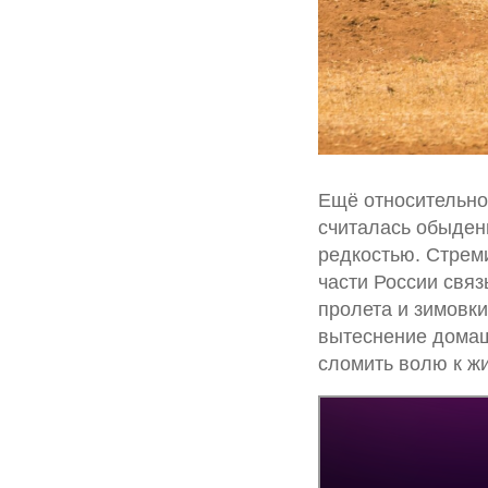
Ещё относительно 
считалась обыденн
редкостью. Стрем
части России свя
пролета и зимовки
вытеснение домаш
сломить волю к жи