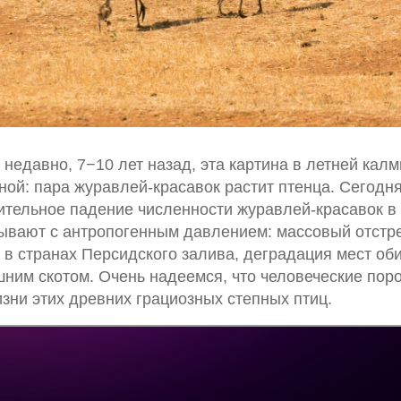
недавно, 7−10 лет назад, эта картина в летней кал
ой: пара журавлей-красавок растит птенца. Сегодня
ительное падение численности журавлей-красавок в
зывают с антропогенным давлением: массовый отстре
 в странах Персидского залива, деградация мест об
ним скотом. Очень надеемся, что человеческие поро
зни этих древних грациозных степных птиц.