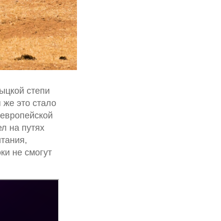
мыцкой степи
 же это стало
 европейской
л на путях
итания,
ки не смогут