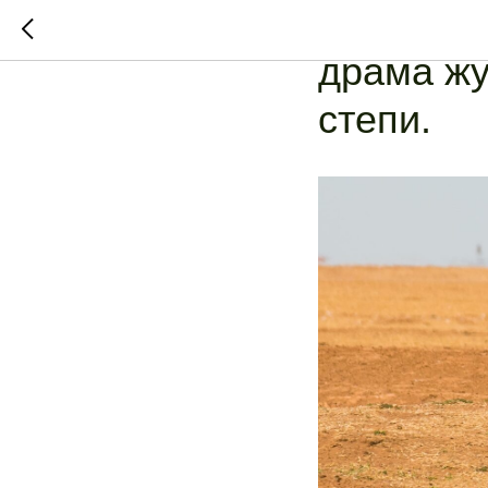
Ещё неда
драма жу
степи.