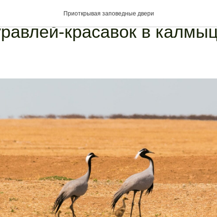
вно обыденное – сегодня 
Приоткрывая заповедные двери
равлей-красавок в калмы