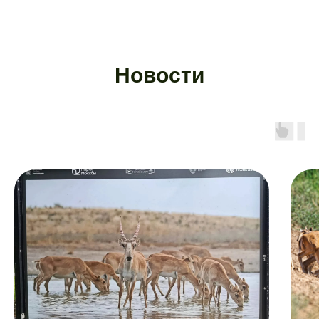
О заповеднике
Общие сведения
Основные направления деятельности
Обращение с отходами
Экологические маршруты
Птицы озера Маныч-Гудило
Тюльпаны Маныча
Меклетинские розовые озера
Тропой сайгака
Звериная тропа и лебединое озеро
Путешествуй
Биоразнообразие
Общие сведения
Эко-лагеря
Флора заповедника
Визит-центр
Фауна заповедника
Памятка туриста
Инфраструктура