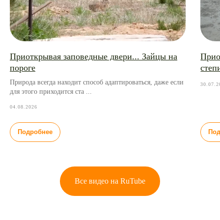
Приоткрывая заповедные двери... Зайцы на
Прио
пороге
степ
Природа всегда находит способ адаптироваться, даже если
30.07.2
для этого приходится ста ...
04.08.2026
По
Подробнее
Федеральное государственное бюджетное
учреждение «Государственный природный
Все видео на RuTube
биосферный заповедник «Черные земли»
© 2023 г.