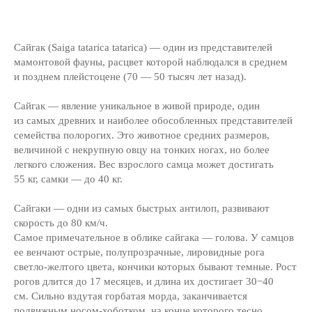
Сайгак (Saiga tatarica tatarica) — один из представителей
мамонтовой фауны, расцвет которой наблюдался в среднем
и позднем плейстоцене (70 — 50 тысяч лет назад).
Сайгак — явление уникальное в живой природе, один
из самых древних и наиболее обособленных представителей
семейства полорогих. Это животное средних размеров,
величиной с некрупную овцу на тонких ногах, но более
легкого сложения. Вес взрослого самца может достигать
55 кг, самки — до 40 кг.
Сайгаки — одни из самых быстрых антилоп, развивают
скорость до 80 км/ч.
Приоткрывая
Самое примечательное в облике сайгака — голова. У самцов
заповедные двери...
ее венчают острые, полупрозрачные, лировидные рога
светло-желтого цвета, кончики которых бывают темные. Рост
рогов длится до 17 месяцев, и длина их достигает 30−40
см. Сильно вздутая горбатая морда, заканчивается
подвижным носом-хоботком, на конце которого тесно