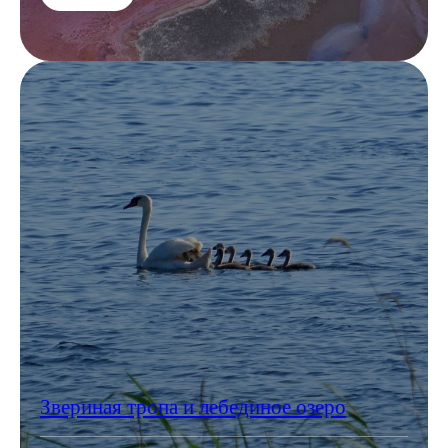
Знакомьтесь,
это сайгак
Звериная тропа и лебединое озеро