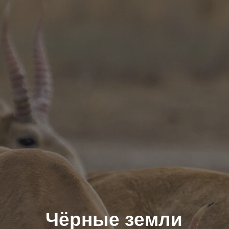
Чёрные земли
Откройте для себя необыкновенные степные
и пустынные ландшафты, исчезающий вид
степных антилоп, животный и растительный
миры природного заповедника