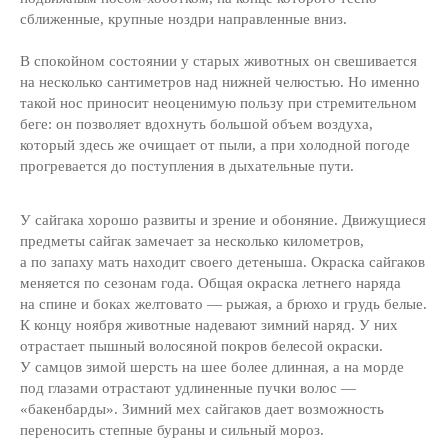
сближенные, крупные ноздри направленные вниз.
В спокойном состоянии у старых животных он свешивается
на несколько сантиметров над нижней челюстью. Но именно
такой нос приносит неоценимую пользу при стремительном
беге: он позволяет вдохнуть большой объем воздуха,
который здесь же очищает от пыли, а при холодной погоде
прогревается до поступления в дыхательные пути.
У сайгака хорошо развиты и зрение и обоняние. Движущиеся
предметы сайгак замечает за несколько километров,
а по запаху мать находит своего детеныша. Окраска сайгаков
меняется по сезонам года. Общая окраска летнего наряда
на спине и боках желтовато — рыжая, а брюхо и грудь белые.
К концу ноября животные надевают зимний наряд. У них
отрастает пышный волосяной покров белесой окраски.
У самцов зимой шерсть на шее более длинная, а на морде
под глазами отрастают удлиненные пучки волос —
«бакенбарды». Зимний мех сайгаков дает возможность
переносить степные бураны и сильный мороз.