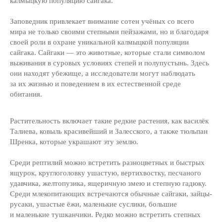
калмыцкую популяцию сайгака.
Заповедник привлекает внимание сотен учёных со всего
мира не только своими степными пейзажами, но и благодаря
своей роли в охране уникальной калмыцкой популяции
сайгака. Сайгаки — это животные, которые стали символом
выживания в суровых условиях степей и полупустынь. Здесь
они находят убежище, а исследователи могут наблюдать
за их жизнью и поведением в их естественной среде
обитания.
Растительность включает такие редкие растения, как василёк
Включён в список водно-болотных угодий,
Талиева, ковыль красивейший и Залесского, а также тюльпан
имеющих международное значение
Шренка, которые украшают эту землю.
в качестве важнейших местообитаний
водоплавающих птиц.
Среди рептилий можно встретить разноцветных и быстрых
Постановление Правительства РФ
ящурок, круглоголовку ушастую, вертихвостку, песчаного
от 13.09.94 г. № 1050 в соответствии
с Рамсарской конвенцией
удавчика, желтопузика, ящеричную змею и степную гадюку.
Среди млекопитающих встречаются обычные сайгаки, зайцы-
русаки, ушастые ёжи, маленькие суслики, большие
и маленькие тушканчики. Редко можно встретить степных
Подобнее о заповеднике